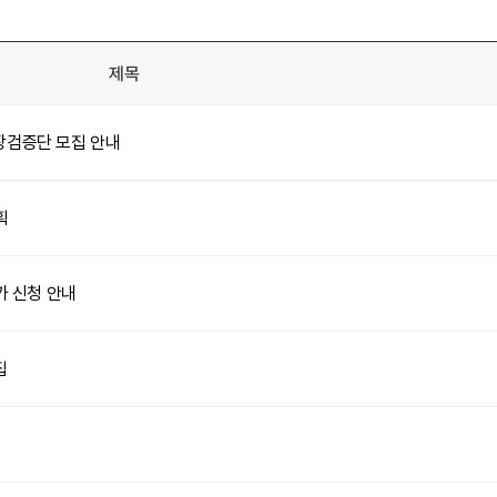
제목
장검증단 모집 안내
획
가 신청 안내
집